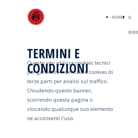
HOME
IL
BIRR
TERMINI E
Questo sito utilizza cookies tecnici
CONDIZIONI
per garantire il servizio e cookies di
terze parti per analisi sul traffico.
Chiudendo questo banner,
scorrendo questa pagina o
cliccando qualunque suo elemento
ne acconsenti l'uso.